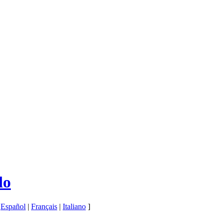
do
|
Español
|
Français
|
Italiano
]