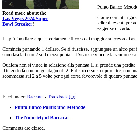
Punto Banco Metod
Read more about the
Come con tutti i gioc
Las Vegas 2024 Super
teller di eventi per 
Bowl Streaker
!
esigenze di carta.
La più familiare e quasi certamente il corso di maggior successo di azion
Comincia puntando 1 dollaro. Se si riuscisse, aggiungere un altro per i
sono lasciati con 2 sulla terza puntata. Dovreste vincere la scommessa t
Qualora non si vince in relazione alla puntata 1, si prende una perdit
il terzo ti dà con un guadagno di 2. E il successo su i primi tre, con u
scommessa sul 2 a 5 volte per ogni corsa favorevole di quattro puntate e a
Filed under:
Baccarat
-
Trackback
Uri
Punto Banco Politik und Methode
The Notoriety of Baccarat
Comments are closed.