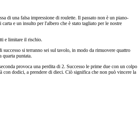
ssa di una falsa impressione di roulette. Il passato non è un piano-
carta e un insulto per l'albero che è stato tagliato per le nostre
 e limitare il rischio.
di successo si terranno sei sul tavolo, in modo da rimuovere quattro
a quarta puntata.
la seconda provoca una perdita di 2. Successo le prime due con un colpo
 dà con dodici, a prendere di dieci. Ciò significa che non può vincere la