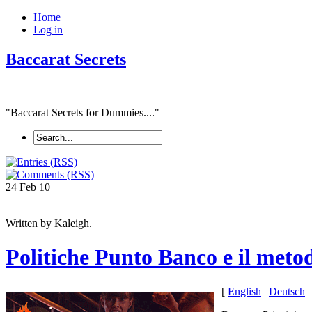
Home
Log in
Baccarat Secrets
"Baccarat Secrets for Dummies...."
24 Feb
10
Written by Kaleigh.
Politiche Punto Banco e il meto
[
English
|
Deutsch