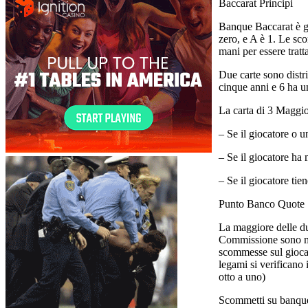
Baccarat Principi
Banque Baccarat è gi
zero, e A è 1. Le sc
mani per essere tratta
Due carte sono distri
cinque anni e 6 ha un
La carta di 3 Maggio 
– Se il giocatore o 
– Se il giocatore ha 
– Se il giocatore tie
Punto Banco Quote
La maggiore delle du
Commissione sono man
scommesse sul giocat
legami si verificano 
otto a uno)
Scommetti su banque 