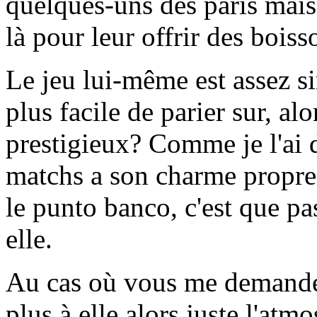
quelques-uns des paris mais
là pour leur offrir des boisso
Le jeu lui-même est assez s
plus facile de parier sur, al
prestigieux? Comme je l'ai 
matchs a son charme propre
le punto banco, c'est que pa
elle.
Au cas où vous me demandez
plus à elle alors juste l'atm