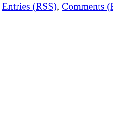
Entries (RSS)
,
Comments (