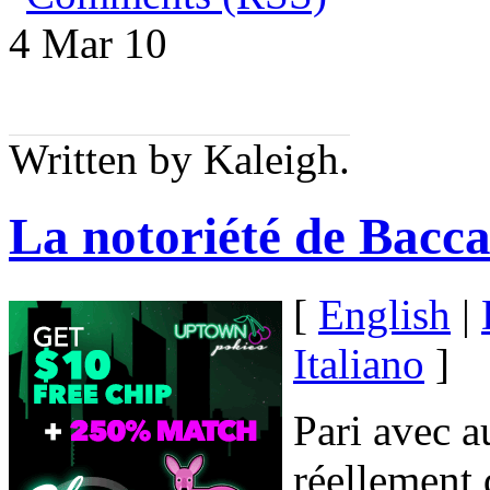
4 Mar
10
Written by Kaleigh.
La notoriété de Bacca
[
English
|
Italiano
]
Pari avec a
réellement 