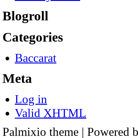
Blogroll
Categories
Baccarat
Meta
Log in
Valid
XHTML
Palmixio theme | Powered 