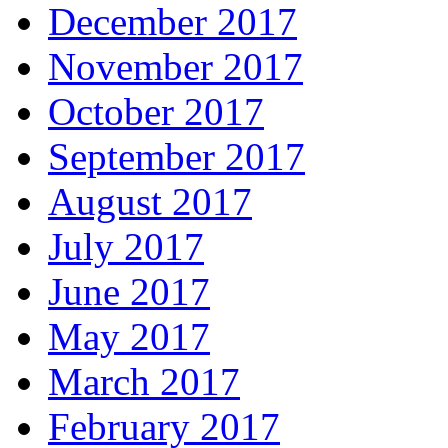
December 2017
November 2017
October 2017
September 2017
August 2017
July 2017
June 2017
May 2017
March 2017
February 2017