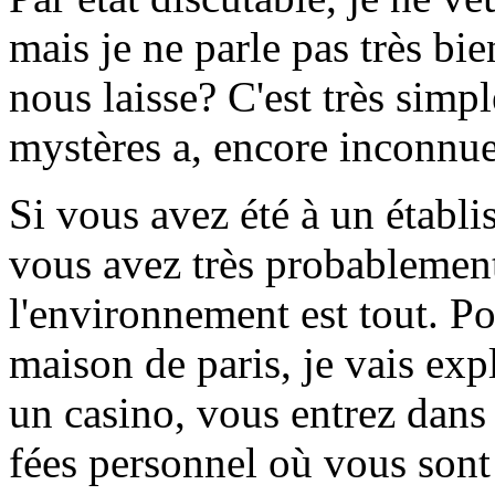
mais je ne parle pas très bie
nous laisse? C'est très simpl
mystères a, encore inconnue,
Si vous avez été à un établi
vous avez très probablemen
l'environnement est tout. Po
maison de paris, je vais ex
un casino, vous entrez dans 
fées personnel où vous sont 