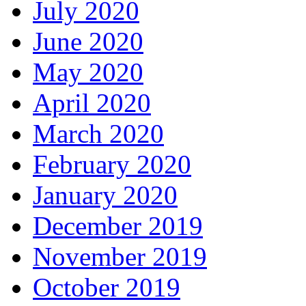
July 2020
June 2020
May 2020
April 2020
March 2020
February 2020
January 2020
December 2019
November 2019
October 2019