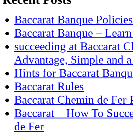
Baccarat Banque Policie
Baccarat Banque – Learn 
succeeding at Baccarat 
Advantage, Simple and a
Hints for Baccarat Banqu
Baccarat Rules
Baccarat Chemin de Fer 
Baccarat – How To Succe
de Fer