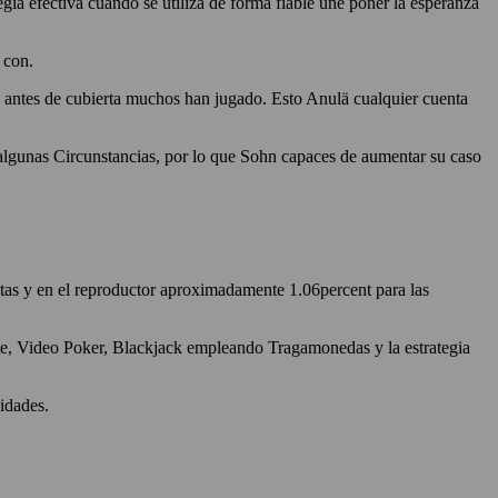
ia efectiva cuando se utiliza de forma fiable une poner la esperanza
 con.
ue antes de cubierta muchos han jugado. Esto Anulä cualquier cuenta
algunas Circunstancias, por lo que Sohn capaces de aumentar su caso
tas y en el reproductor aproximadamente 1.06percent para las
te, Video Poker, Blackjack empleando Tragamonedas y la estrategia
idades.