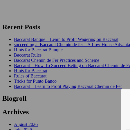
Recent Posts
Baccarat Banque – Learn to Profit Wagering on Baccarat
succeeding at Baccarat Chemin de fer – A Low House Advanta
Hints for Baccarat Banque
Baccarat Rules
Baccarat Chemin de Fer Practices and Scheme
Baccarat – How To Succeed Betting on Baccarat Chemin de F
Hints for Baccarat
Rules of Baccarat
Tricks for Punto Banco
Baccarat – Learn to Profit Playing Baccarat Chemin de Fer
Blogroll
Archives
August 2026
July 2026