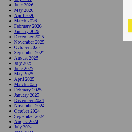
June 2026
May 2026
April 2026
March 2026
February 2026
January 2026
December 2025
November 2025
October 2025
September 2025
August 2025
July 2025
June 2025
May 2025
April 2025
March 2025
February 2025
January 2025
December 2024
November 2024
October 2024
September 2024
August 2024
July 2024