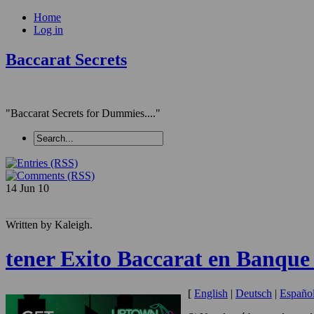
Home
Log in
Baccarat Secrets
"Baccarat Secrets for Dummies...."
14 Jun
10
Written by Kaleigh.
tener Exito Baccarat en Banque 
[
English
|
Deutsch
|
Españo