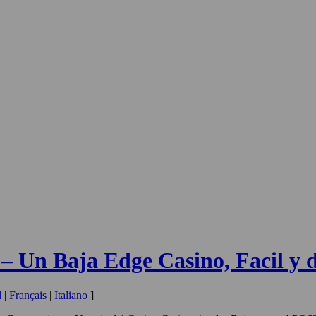
– Un Baja Edge Casino, Facil y d
l
|
Français
|
Italiano
]