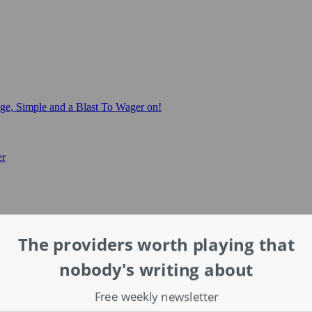
ge, Simple and a Blast To Wager on!
er
The providers worth playing that
nobody's writing about
Free weekly newsletter